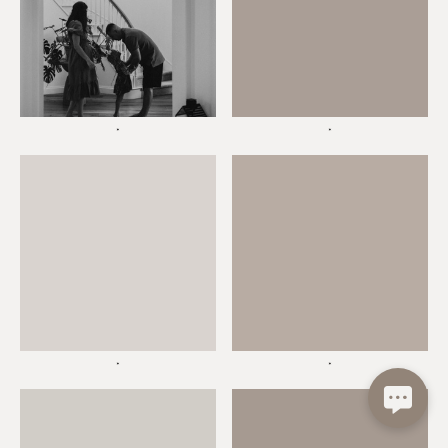
*
*
*
*