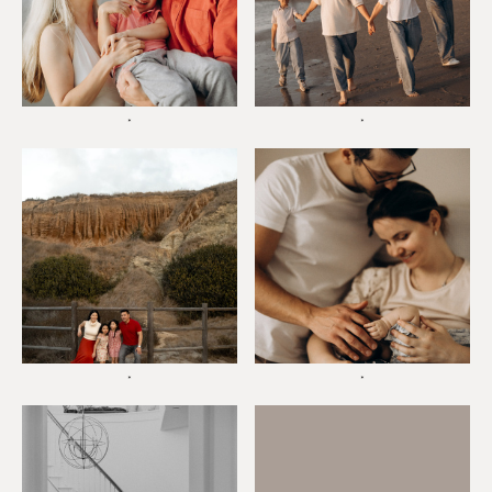
*
*
*
*