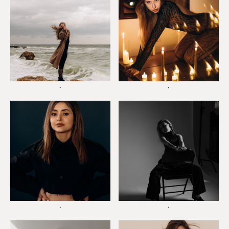
*
*
*
*