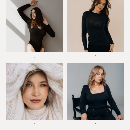
;
*
*
*