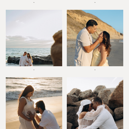
*
*
*
*