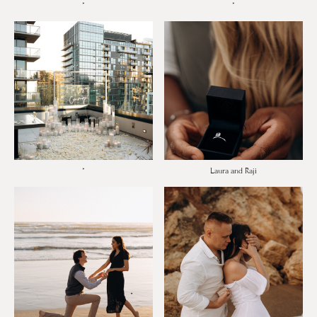
*
*
*
Laura and Raji