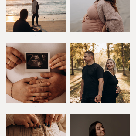
*
*
*
*