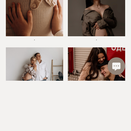
*
*
*
*