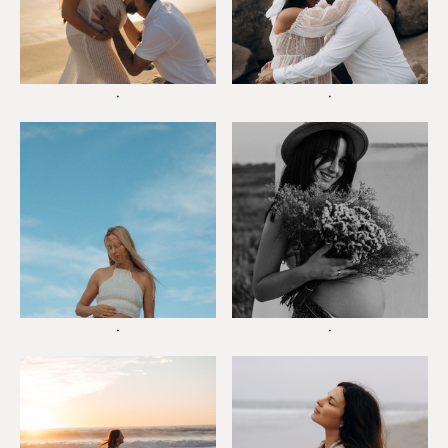
*
*
*
*