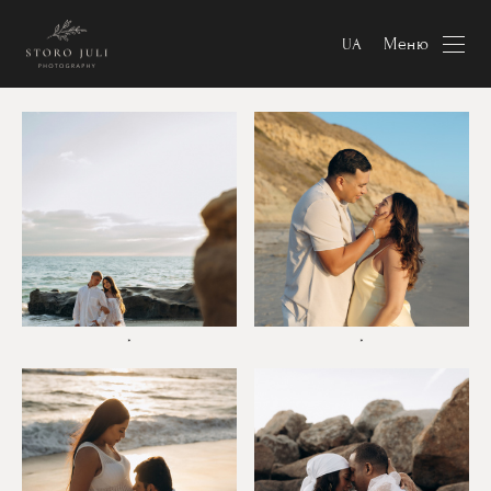
Меню
UA
*
*