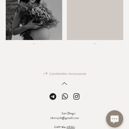
*
*
Скопіюйте посилання
San Diego
storo.juli@gmail.com
Сайт від
wfolio