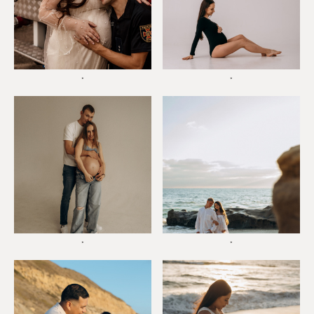
*
*
*
*