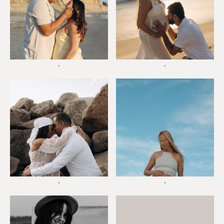
*
*
*
*