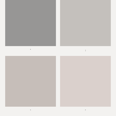
*
;
*
*