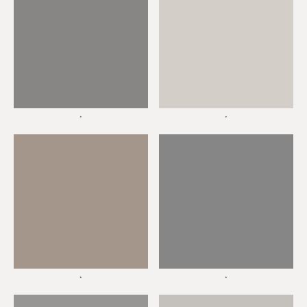
*
*
*
*