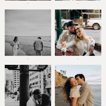
*
*
*
*