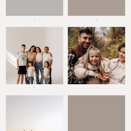
*
*
*
*