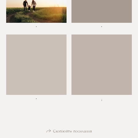
*
*
*
;
Скопіюйте посилання