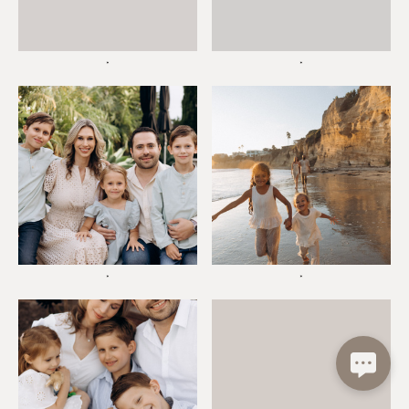
*
*
*
*