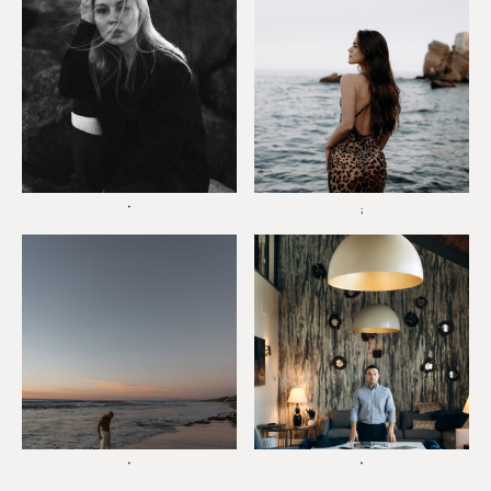
*
;
*
*