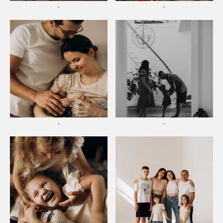
*
*
*
*