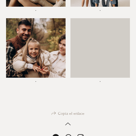
*
*
*
*
Copia el enlace