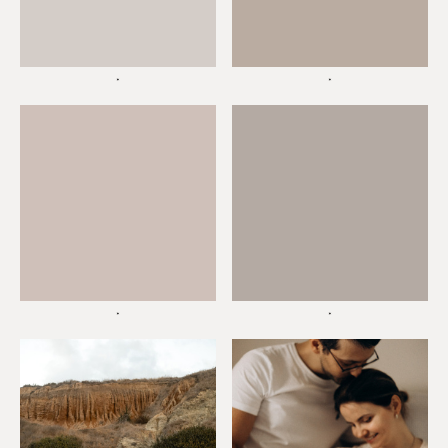
*
*
*
*