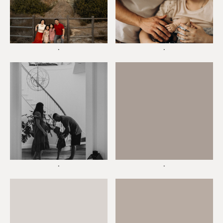
*
*
*
*